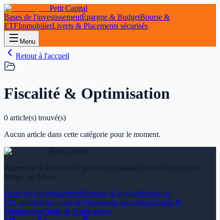
Petit Capital
Bases de l'investissement
Épargne & Budget
Bourse &
ETF
Immobilier
Livrets & Placements sécurisés
Menu
Retour à l'accueil
Fiscalité & Optimisation
0
article(s) trouvé(s)
Aucun article dans cette catégorie pour le moment.
Petit Capital
Apprendre à investir et à gérer son épargne, même avec un petit
budget de départ
Bases de l'investissement
Épargne & Budget
Bourse &
ETF
Immobilier
Livrets & Placements sécurisés
Fiscalité &
Optimisation
Outils & Applications